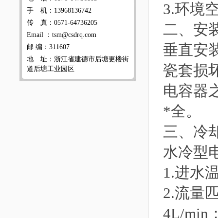
3.环
手 机：13968136742
传 真：0571-64736205
二、安
Email ：tsm@csdrq.com
垂直安
邮 编：311607
地 址：浙江省建德市后塘更楼街
瓷套损
道后塘工业园区
电容器
*全。
三、冷
水冷型
1.进水
2.流量
4L/mi