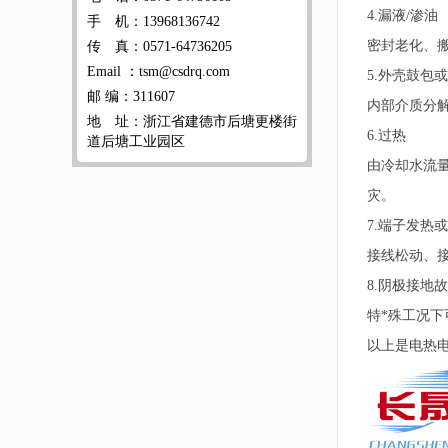
4.漏液/渗油
手 机：13968136742
密封老化、
传 真：0571-64736205
Email ：tsm@csdrq.com
5.外壳鼓包
邮 编：311607
内部介质分
地 址：浙江省建德市后塘更楼街
6.过热
道后塘工业园区
由冷却水流
灾。
7.端子发热
接线松动、
8.阴极接地
特*殊工况
以上是电热