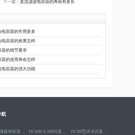
下一篇：
直流滤波电容器的寿命有多长
热电容器的作用多多
热电容器的效果怎样
容器的细节要求
容器的使用寿命怎样
波电容器的强大功能
导航
聚乙烯薄膜串联谐振电容器RFM3.5-1593-25S
DCMJ0.9-3000S直流滤波电容器
DCMJ型水冷式直流滤波电容器DCMJ0.9-1850S