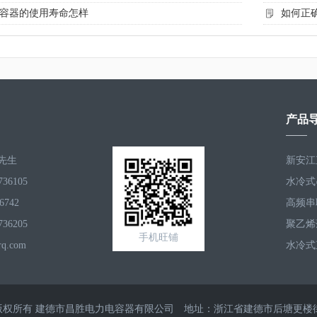
容器的使用寿命怎样
如何正
产品
先生
36105
6742
36205
手机旺铺
rq.com
t©2012版权所有 建德市昌胜电力电容器有限公司 地址：浙江省建德市后塘更