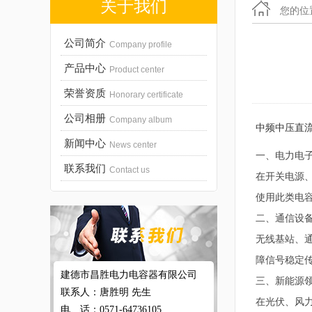
关于我们
您的位
公司简介
Company profile
产品中心
Product center
荣誉资质
Honorary certificate
公司相册
Company album
中频中压直
新闻中心
News center
一、电力电
联系我们
Contact us
在开关电源
使用此类电
二、通信设
无线基站、
障信号稳定
建德市昌胜电力电容器有限公司
三、新能源
联系人：唐胜明 先生
在光伏、风
电 话：0571-64736105