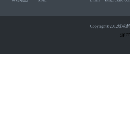
网站地图
XML
Email ：tsm@csdrq.co
Copyright©2
浙ICP