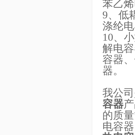
苯乙烯
9、低
涤纶电
10、
解电容
容器、
器。
我公司
容器
产
的质量
电容器