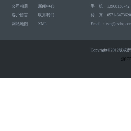
公司相册
新闻中心
手 机：13968136742
客户留言
联系我们
传 真：0571-6473620
网站地图
XML
Email ：tsm@csdrq.co
Copyright©2
浙ICP