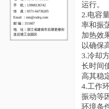
运行。
手 机：13968136742
传 真：0571-64736205
2.电
Email ：tsm@csdrq.com
率和振
邮 编：311607
地 址：浙江省建德市后塘更楼街
加热效果
道后塘工业园区
以确保
3.冷
长时间
高其稳
4.工
振动等
环境条